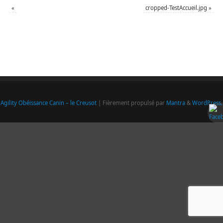
«
cropped-TestAccueil.jpg
»
Agility Obéissance Canin – le Creusot
| Fièrement propulsé par
Mantra
&
WordPress.