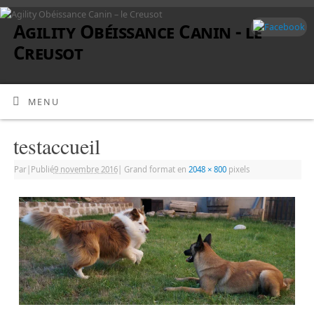
Agility Obéissance Canin - le
Creusot
MENU
testaccueil
Par
|
Publié
9 novembre 2016
|
Grand format en
2048 × 800
pixels