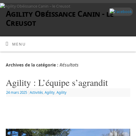
Agility Obéissance Canin - le
Creusot
MENU
Résultats
Archives de la catégorie :
Agility : L’équipe s’agrandit
24 mars 2025
|
Activités
,
Agility
,
Agility