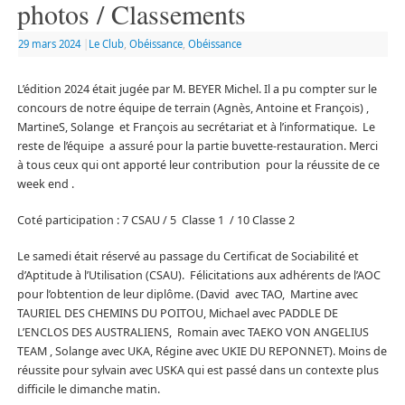
photos / Classements
29 mars 2024
|
Le Club
,
Obéissance
,
Obéissance
L’édition 2024 était jugée par M. BEYER Michel. Il a pu compter sur le
concours de notre équipe de terrain (Agnès, Antoine et François) ,
MartineS, Solange et François au secrétariat et à l’informatique. Le
reste de l’équipe a assuré pour la partie buvette-restauration. Merci
à tous ceux qui ont apporté leur contribution pour la réussite de ce
week end .
Coté participation : 7 CSAU / 5 Classe 1 / 10 Classe 2
Le samedi était réservé au passage du Certificat de Sociabilité et
d’Aptitude à l’Utilisation (CSAU). Félicitations aux adhérents de l’AOC
pour l’obtention de leur diplôme. (David avec TAO, Martine avec
TAURIEL DES CHEMINS DU POITOU, Michael avec PADDLE DE
L’ENCLOS DES AUSTRALIENS, Romain avec TAEKO VON ANGELIUS
TEAM , Solange avec UKA, Régine avec UKIE DU REPONNET). Moins de
réussite pour sylvain avec USKA qui est passé dans un contexte plus
difficile le dimanche matin.