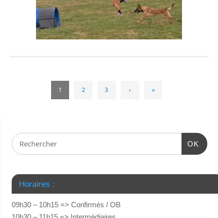
1
2
3
›
»
OK
Horaires :
09h30 – 10h15 => Confirmés / OB
10h30 – 11h15 => Intermédiaires