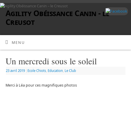
Agility Obéissance Canin - le
Creusot
MENU
Un mercredi sous le soleil
23 avril 2019
|
Ecole Chiots
,
Education
,
Le Club
Merci à Léa pour ces magnifiques photos