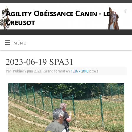
Agility Obéissance Canin - le
Creusot
MENU
2023-06-19 SPA31
Par
|
Publié
19 juin 2023
|
Grand format en
1536 × 2048
pixels