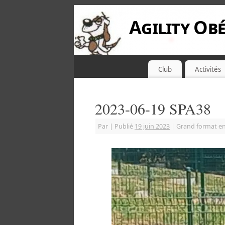
Agility Obé
Club
Activités
2023-06-19 SPA38
Par
|
Publié
19 juin 2023
|
Grand format e