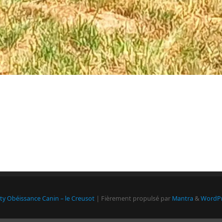
ity Obéissance Canin – le Creusot
| Fièrement propulsé par
Mantra
&
WordPr