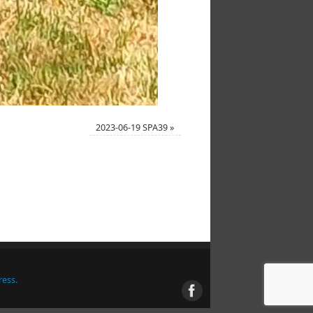
2023-06-19 SPA39
»
ess.