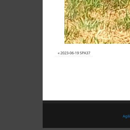
«
2023-06-19 SPA37
Agil