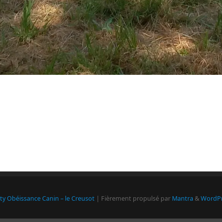
ity Obéissance Canin – le Creusot
| Fièrement propulsé par
Mantra
&
WordPr