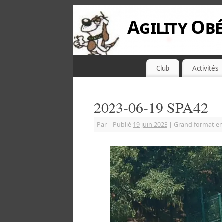
Agility Obé
Club
Activités
2023-06-19 SPA42
Par
|
Publié
19 juin 2023
|
Grand format e