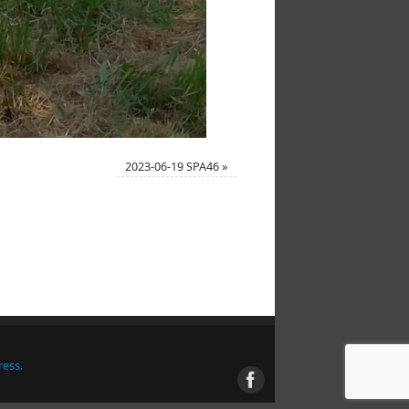
2023-06-19 SPA46
»
ess.