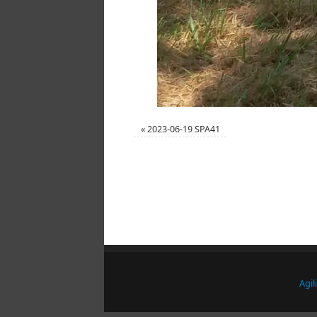
«
2023-06-19 SPA41
Agil