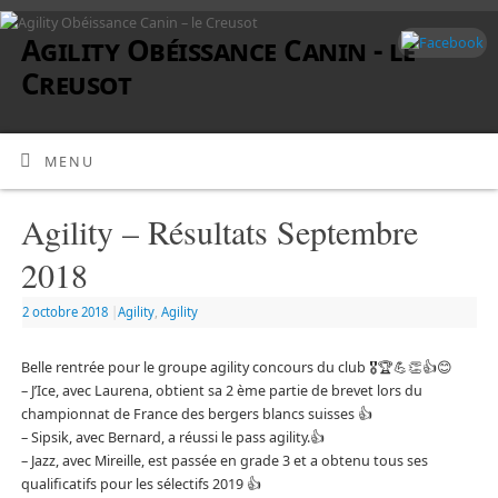
Agility Obéissance Canin - le
Creusot
MENU
Agility – Résultats Septembre
2018
2 octobre 2018
|
Agility
,
Agility
Belle rentrée pour le groupe agility concours du club
🎖
🏆
💪
👏
👍
😊
– J’Ice, avec Laurena, obtient sa 2 ème partie de brevet lors du
championnat de France des bergers blancs suisses
👍
– Sipsik, avec Bernard, a réussi le pass agility.
👍
– Jazz, avec Mireille, est passée en grade 3 et a obtenu tous ses
qualificatifs pour les sélectifs 2019
👍