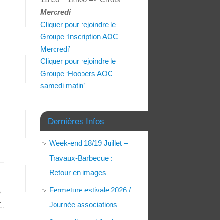
Mercredi
Cliquer pour rejoindre le
Groupe ‘Inscription AOC
Mercredi’
Cliquer pour rejoindre le
Groupe ‘Hoopers AOC
samedi matin’
Dernières Infos
Week-end 18/19 Juillet –
Travaux-Barbecue :
Retour en images
Fermeture estivale 2026 /
s
»
Journée associations