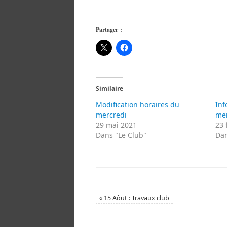
Partager :
Similaire
Modification horaires du
Inf
mercredi
me
29 mai 2021
23 
Dans "Le Club"
Dan
«
15 Aôut : Travaux club