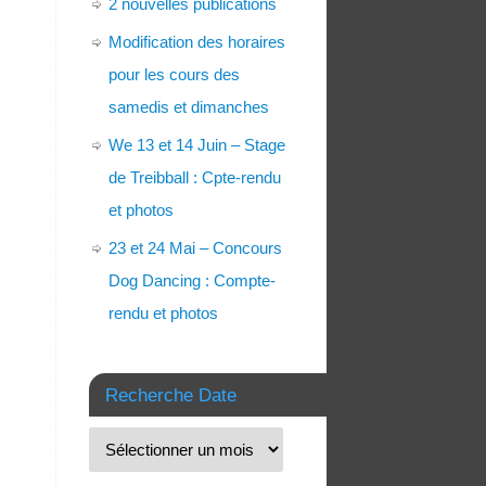
2 nouvelles publications
Modification des horaires
pour les cours des
samedis et dimanches
We 13 et 14 Juin – Stage
de Treibball : Cpte-rendu
et photos
23 et 24 Mai – Concours
Dog Dancing : Compte-
rendu et photos
Recherche Date