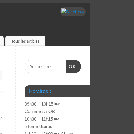
Tous les articles
OK
Horaires :
is
09h30 – 10h15 =>
Confirmés / OB
té
10h30 – 11h15 =>
 :
Intermédiaires
la
11h30 – 12h00 => Chiots