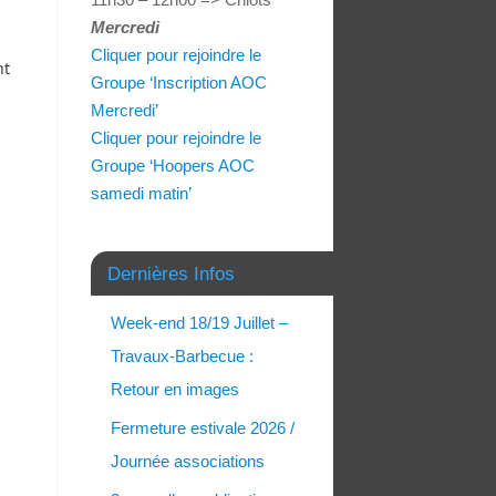
Mercredi
Cliquer pour rejoindre le
nt
Groupe ‘Inscription AOC
Mercredi’
Cliquer pour rejoindre le
Groupe ‘Hoopers AOC
samedi matin’
Dernières Infos
Week-end 18/19 Juillet –
Travaux-Barbecue :
Retour en images
Fermeture estivale 2026 /
Journée associations