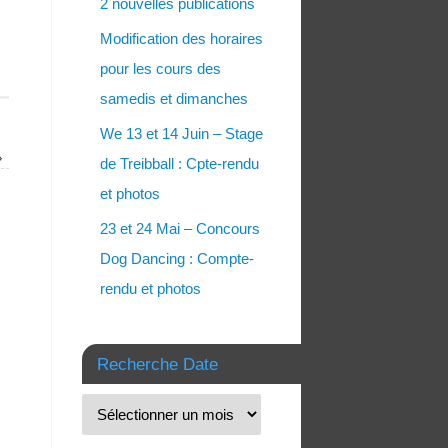
2 nouvelles publications
Modification des horaires
pour les cours des
samedis et dimanches
We 13 et 14 Juin – Stage
»
de Treibball : Cpte-rendu
et photos
23 et 24 Mai – Concours
Dog Dancing : Compte-
rendu et photos
Recherche Date