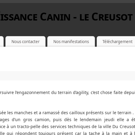
issance Canin - le Creusot
Nous contacter
Nos manifestations
Téléchargement
suivre l’engazonnement du terrain d’agility, c’est chose faite depu
ée les manches et a ramassé des cailloux présents sur le terrain .
sages d’un gros camion, puis dès le lendemain jeudi elle a é
âce à un tracto-pelle des services techniques de la ville Du Creusot
ille qui répondent toujours présent car la tache à la main et à 