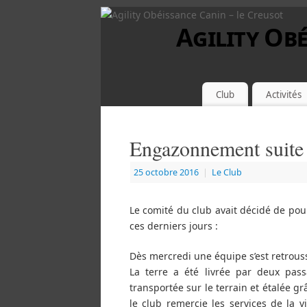
Agility Obé
Club
Activités
Engazonnement suite
25 octobre 2016
|
Le Club
Le comité du club avait décidé de pour
ces derniers jours :
Dès mercredi une équipe s’est retrouss
La terre a été livrée par deux pas
transportée sur le terrain et étalée gr
le club remercie les services de la v