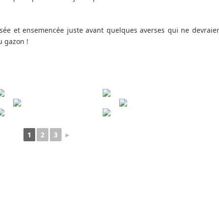
tassée et ensemencée juste avant quelques averses qui ne devraie
u gazon !
1
2
3
►