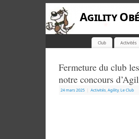
Agility Obé
Club
Activités
Fermeture du club le
notre concours d’Agil
24 mars 2025
|
Activités
,
Agility
,
Le Club