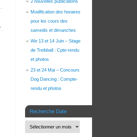
2 nouvelles publications
Modification des horaires
pour les cours des
»
samedis et dimanches
We 13 et 14 Juin – Stage
de Treibball : Cpte-rendu
et photos
23 et 24 Mai – Concours
Dog Dancing : Compte-
rendu et photos
Recherche Date