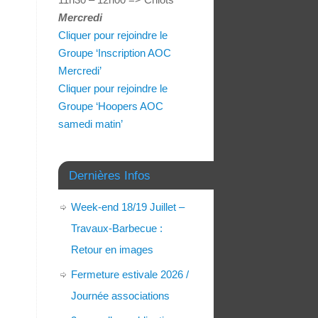
Mercredi
Cliquer pour rejoindre le
Groupe ‘Inscription AOC
Mercredi’
Cliquer pour rejoindre le
Groupe ‘Hoopers AOC
samedi matin’
Dernières Infos
Week-end 18/19 Juillet –
Travaux-Barbecue :
Retour en images
Fermeture estivale 2026 /
Journée associations