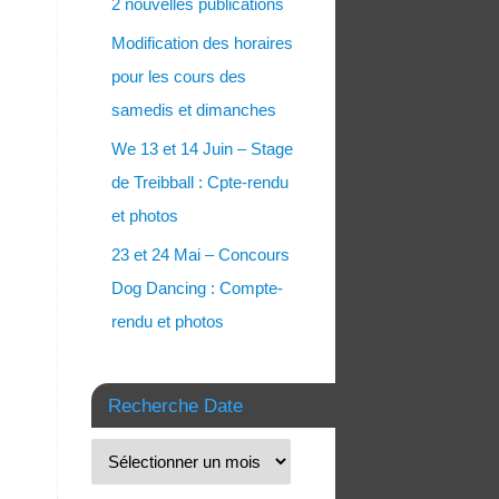
2 nouvelles publications
Modification des horaires
pour les cours des
samedis et dimanches
We 13 et 14 Juin – Stage
de Treibball : Cpte-rendu
et photos
23 et 24 Mai – Concours
Dog Dancing : Compte-
rendu et photos
Recherche Date