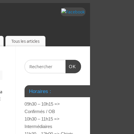
Tous les articles
OK
Horaires :
la
t
09h30 – 10h15 =>
Confirmés / OB
10h30 – 11h15 =>
Intermédiaires
11h30 – 12h00 => Chiots