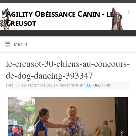
Agility Obéissance Canin - le
Creusot
MENU
le-creusot-30-chiens-au-concours-
de-dog-dancing-393347
Par
|
Publié
29 septembre 2023
|
Grand format en
1300 × 866
pixels