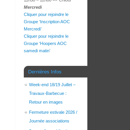
Mercredi
Cliquer pour rejoindre le
Groupe ‘Inscription AOC
Mercredi’
Cliquer pour rejoindre le
Groupe ‘Hoopers AOC
samedi matin’
Dernières Infos
Week-end 18/19 Juillet –
Travaux-Barbecue :
Retour en images
Fermeture estivale 2026 /
Journée associations