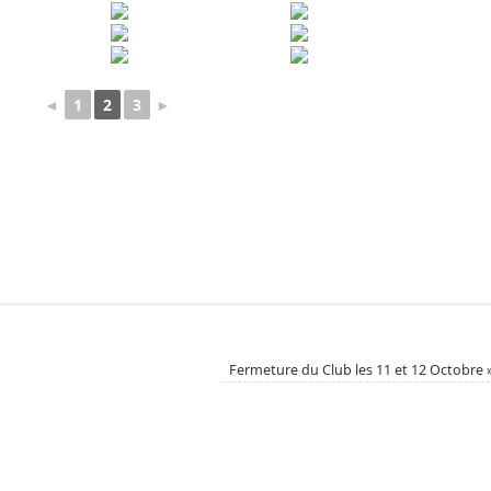
◄
1
2
3
►
Fermeture du Club les 11 et 12 Octobre