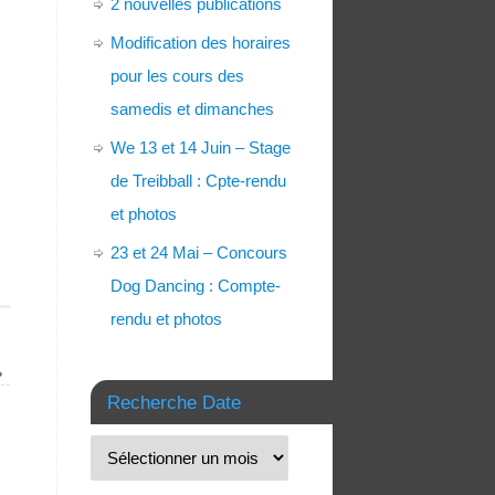
2 nouvelles publications
Modification des horaires
pour les cours des
samedis et dimanches
We 13 et 14 Juin – Stage
de Treibball : Cpte-rendu
et photos
23 et 24 Mai – Concours
Dog Dancing : Compte-
rendu et photos
»
Recherche Date