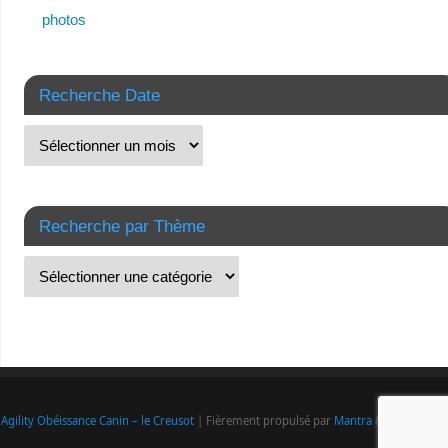
photos
Recherche Date
Recherche par Thème
Agility Obéissance Canin – le Creusot
| Fièrement propulsé par
Mantra
&
WordPress.